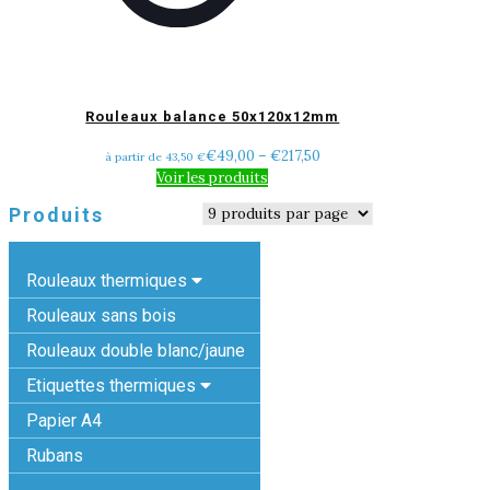
Rouleaux balance 50x120x12mm
€
49,00
–
€
217,50
à partir de 43,50 €
Voir les produits
Produits
Rouleaux thermiques
Rouleaux sans bois
Rouleaux double blanc/jaune
Etiquettes thermiques
Papier A4
Rubans