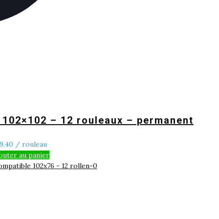
– 102×102 – 12 rouleaux – permanent
9,40
/ rouleau
outer au panier