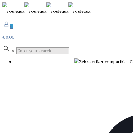
0
€0,00
✕