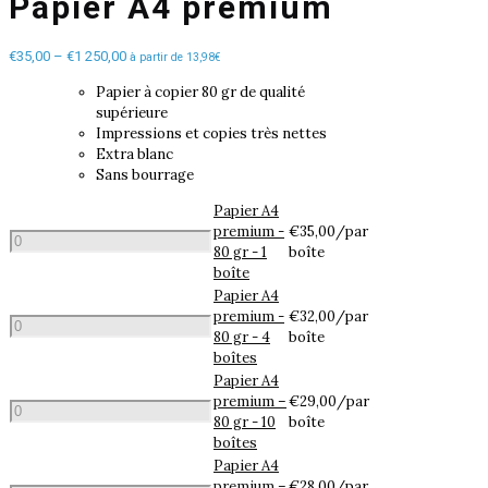
Papier A4 premium
€
35,00
–
€
1 250,00
à partir de 13,98€
Papier à copier 80 gr de qualité
supérieure
Impressions et copies très nettes
Extra blanc
Sans bourrage
Papier A4
premium -
€
35,00
/par
quantité
80 gr - 1
boîte
de
boîte
Papier
Papier A4
A4
premium -
€
32,00
/par
premium
quantité
80 gr - 4
boîte
-
de
boîtes
80
Papier
Papier A4
gr
A4
premium –
€
29,00
/par
-
premium
quantité
80 gr - 10
boîte
1
-
de
boîtes
boîte
80
Papier
Papier A4
gr
A4
premium –
€
28,00
/par